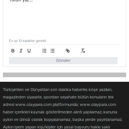
En az 10 karakter gerekli
Gönder
Türkiye'den ve Dünya’dan son dakika haberler, köşe yazıları,
magazinden siyasete, spordan seyahate bütün konuların tek
adresi www.olaypara.com platformunda; www.olaypara.com
haber içerikleri kaynak gösterilmeden alıntı yapılamaz, kanuna
aykırı ve izinsiz olarak kopyalanamaz, başka yerde yayınlanamaz.
Aykırı işlem yapan kişi/kişiler için yasal başvuru hakkı saklı