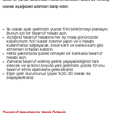
olarak aşağıdaki adımları takip eder.
İlk olarak aylık gelirinizin yüzde 5’ini biriktirmeyi planlayın.
Bunun için bir tasarruf hesabı açın.
Açtığınız tasarruf hesabına her ay maaş gününüzde
kazancınızın %5’i kadar ödeme yapın ve o hesabı
kullanmanızı sağlayacak, kredi kartı ve banka kartı gibi
etmenleri ortadan kaldırın.
Hatta yakınınızda şubesi olmayan bir bankada tasarruf
hesabı açın.
Zamanla tasarruf edilmiş gelirle yaşayabildiğinizi fark
edecek ve işi ikinci boyuta yani gelirinizin yüzde 10’unu
tasarruf etme aşamasına geleceksiniz.
Eğer gelir durumunuz iyiyse %20-30 olarak da
başlayabilirsiniz.
Tasarruf Hesabınıza Vergi Ödeyin