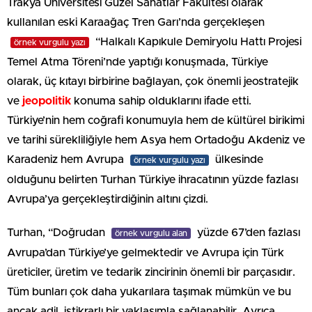
Trakya Üniversitesi Güzel Sanatlar Fakültesi olarak
kullanılan eski Karaağaç Tren Garı’nda gerçekleşen
“Halkalı Kapıkule Demiryolu Hattı Projesi
örnek vurgulu yazı
Temel Atma Töreni’nde yaptığı konuşmada, Türkiye
olarak, üç kıtayı birbirine bağlayan, çok önemli jeostratejik
ve
jeopolitik
konuma sahip olduklarını ifade etti.
Türkiye’nin hem coğrafi konumuyla hem de kültürel birikimi
ve tarihi sürekliliğiyle hem Asya hem Ortadoğu Akdeniz ve
Karadeniz hem Avrupa
ülkesinde
örnek vurgulu yazı
olduğunu belirten Turhan Türkiye ihracatının yüzde fazlası
Avrupa’ya gerçekleştirdiğinin altını çizdi.
Turhan, “Doğrudan
yüzde 67’den fazlası
örnek vurgulu alan
Avrupa’dan Türkiye’ye gelmektedir ve Avrupa için Türk
üreticiler, üretim ve tedarik zincirinin önemli bir parçasıdır.
Tüm bunları çok daha yukarılara taşımak mümkün ve bu
ancak adil, istikrarlı bir yaklaşımla sağlanabilir. Ayrıca