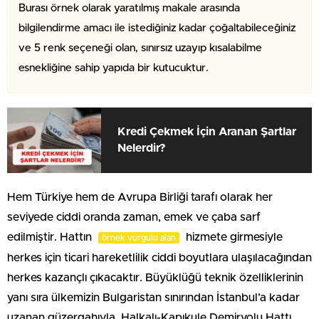
Burası örnek olarak yaratılmış makale arasında
bilgilendirme amacı ile istediğiniz kadar çoğaltabileceğiniz
ve 5 renk seçeneği olan, sınırsız uzayıp kısalabilme
esnekliğine sahip yapıda bir kutucuktur.
Kredi Çekmek İçin Aranan Şartlar
Nelerdir?
Hem Türkiye hem de Avrupa Birliği tarafı olarak her
seviyede ciddi oranda zaman, emek ve çaba sarf
edilmiştir. Hattın
hizmete girmesiyle
örnek vurgulu alan
herkes için ticari hareketlilik ciddi boyutlara ulaşılacağından
herkes kazançlı çıkacaktır. Büyüklüğü teknik özelliklerinin
yanı sıra ülkemizin Bulgaristan sınırından İstanbul’a kadar
uzanan güzergahıyla, Halkalı-Kapıkule Demiryolu Hattı