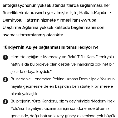
entegrasyonunun yüksek standartlarda sağlanması, her
önceliklerimiz arasında yer almıştır. İşte, Halkalı-Kapıkule
Demiryolu Hattı’nın hizmete girmesi irans-Avrupa
Ulaştırma Ağlarına yüksek kalitede bağlanmanın son
aşaması tamamlanmış olacaktır.
Türkiye’nin AB’ye bağlanmasını temsil ediyor h4
Hizmete açtığımız Marmaray ve Bakü-Tiflis-Kars Demiryolu
hattıyla da bu projeye olan destek ve inancımızı çok net bir
şekilde ortaya koyduk.”
Bu nedenle, Londra’dan Pekin’e uzanan Demir İpek Yolu’nun
hayata geçmesine de en başından beri stratejik bir mesele
olarak yaklaştık.
Bu projenin, ‘Orta Koridoru’, bizim deyimimizle ‘Modern İpek
Yolu’nun hayatiyet kazanması için son dönemde ülkemiz
genelinde, doğu-batı ve kuzey-güney ekseninde çok büyük