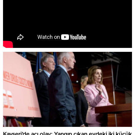
Kayseri’de acı olay: Yangın çıkan evdeki iki küçük