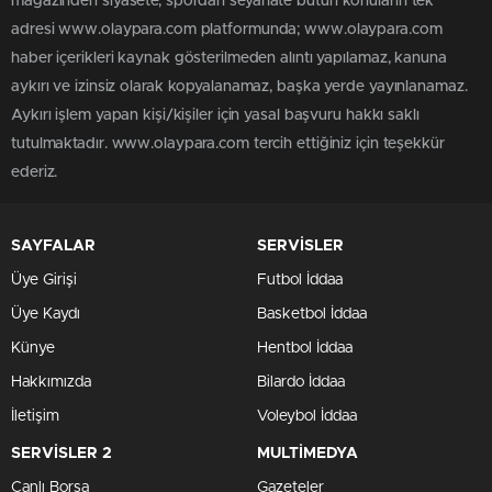
magazinden siyasete, spordan seyahate bütün konuların tek
adresi www.olaypara.com platformunda; www.olaypara.com
haber içerikleri kaynak gösterilmeden alıntı yapılamaz, kanuna
aykırı ve izinsiz olarak kopyalanamaz, başka yerde yayınlanamaz.
Aykırı işlem yapan kişi/kişiler için yasal başvuru hakkı saklı
tutulmaktadır. www.olaypara.com tercih ettiğiniz için teşekkür
ederiz.
SAYFALAR
SERVİSLER
Üye Girişi
Futbol İddaa
Üye Kaydı
Basketbol İddaa
Künye
Hentbol İddaa
Hakkımızda
Bilardo İddaa
İletişim
Voleybol İddaa
SERVİSLER 2
MULTİMEDYA
Canlı Borsa
Gazeteler