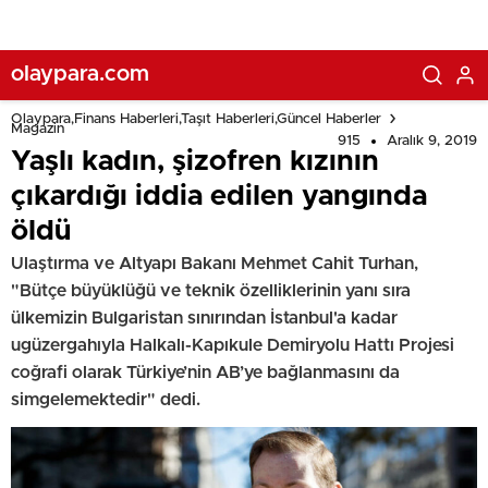
olaypara.com
Olaypara,Finans Haberleri,Taşıt Haberleri,Güncel Haberler
Magazin
915
Aralık 9, 2019
Yaşlı kadın, şizofren kızının
çıkardığı iddia edilen yangında
öldü
Ulaştırma ve Altyapı Bakanı Mehmet Cahit Turhan,
"Bütçe büyüklüğü ve teknik özelliklerinin yanı sıra
ülkemizin Bulgaristan sınırından İstanbul'a kadar
ugüzergahıyla Halkalı-Kapıkule Demiryolu Hattı Projesi
coğrafi olarak Türkiye’nin AB’ye bağlanmasını da
simgelemektedir" dedi.