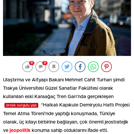
0
0
Ulaştırma ve Altyapı Bakanı Mehmet Cahit Turhan şimdi
Trakya Üniversitesi Güzel Sanatlar Fakültesi olarak
kullanılan eski Karaağaç Tren Garı’nda gerçekleşen
“Halkalı Kapıkule Demiryolu Hattı Projesi
örnek vurgulu yazı
Temel Atma Töreni’nde yaptığı konuşmada, Türkiye
olarak, üç kıtayı birbirine bağlayan, çok önemli jeostratejik
ve
jeopolitik
konuma sahip olduklarını ifade etti.