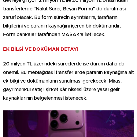
devreye giriyor. 2 milyon TL ile 20 milyon TL ortasındaki
transferlerde “Nakit Süreç Beyan Formu” doldurulması
zarurî olacak. Bu form sürecin ayrıntılarını, tarafların
bilgilerini ve paranın kaynağını içeren bir dokümandır.
Form bankalar tarafından MASAK’a iletilecek.
EK BİLGİ VE DOKÜMAN DETAYI
20 milyon TL üzerindeki süreçlerde ise durum daha da
önemli. Bu meblağdaki transferlerde paranın kaynağına ait
ek bilgi ve dokümanların sunulması gerekecek. Miras,
gayrimenkul satışı, şirket kâr hissesi üzere yasal gelir
kaynaklarının belgelenmesi istenecek.