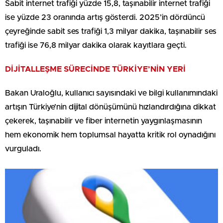
Sabit internet trafiği yüzde 15,8, taşınabilir internet trafiği
ise yüzde 23 oranında artış gösterdi. 2025’in dördüncü
çeyreğinde sabit ses trafiği 1,3 milyar dakika, taşınabilir ses
trafiği ise 76,8 milyar dakika olarak kayıtlara geçti.
DİJİTALLEŞME SÜRECİNDE TÜRKİYE’NİN YERİ
Bakan Uraloğlu, kullanıcı sayısındaki ve bilgi kullanımındaki
artışın Türkiye’nin dijital dönüşümünü hızlandırdığına dikkat
çekerek, taşınabilir ve fiber internetin yaygınlaşmasının
hem ekonomik hem toplumsal hayatta kritik rol oynadığını
vurguladı.