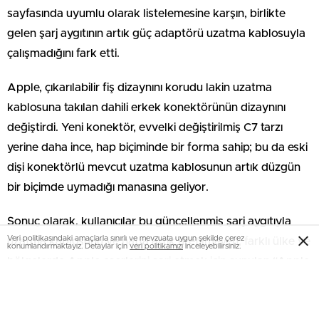
sayfasında uyumlu olarak listelemesine karşın, birlikte
gelen şarj aygıtının artık güç adaptörü uzatma kablosuyla
çalışmadığını fark etti.
Apple, çıkarılabilir fiş dizaynını korudu lakin uzatma
kablosuna takılan dahili erkek konektörünün dizaynını
değiştirdi. Yeni konektör, evvelki değiştirilmiş C7 tarzı
yerine daha ince, hap biçiminde bir forma sahip; bu da eski
dişi konektörlü mevcut uzatma kablosunun artık düzgün
bir biçimde uymadığı manasına geliyor.
Sonuç olarak, kullanıcılar bu güncellenmiş şarj aygıtıyla
Veri politikasındaki amaçlarla sınırlı ve mevzuata uygun şekilde çerez
uzatma kablosunu ve hatta artık üretilmeyen, farklı ülke ve
konumlandırmaktayız. Detaylar için
veri politikamızı
inceleyebilirsiniz.
bölgelerde Apple eserlerini şarj etmek için sunulan “Apple
Dünya Seyahat Adaptör Kiti” olarak geçen aksesuarı
kullanamıyor.