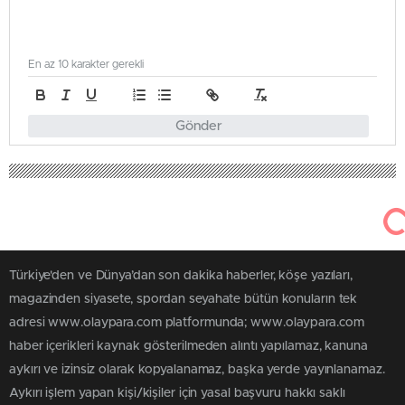
En az 10 karakter gerekli
Gönder
Türkiye'den ve Dünya’dan son dakika haberler, köşe yazıları,
magazinden siyasete, spordan seyahate bütün konuların tek
adresi www.olaypara.com platformunda; www.olaypara.com
haber içerikleri kaynak gösterilmeden alıntı yapılamaz, kanuna
aykırı ve izinsiz olarak kopyalanamaz, başka yerde yayınlanamaz.
Aykırı işlem yapan kişi/kişiler için yasal başvuru hakkı saklı