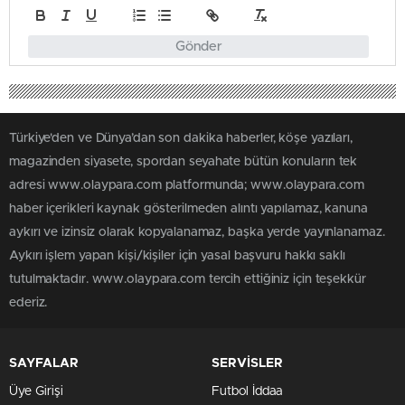
Gönder
Türkiye'den ve Dünya’dan son dakika haberler, köşe yazıları,
magazinden siyasete, spordan seyahate bütün konuların tek
adresi www.olaypara.com platformunda; www.olaypara.com
haber içerikleri kaynak gösterilmeden alıntı yapılamaz, kanuna
aykırı ve izinsiz olarak kopyalanamaz, başka yerde yayınlanamaz.
Aykırı işlem yapan kişi/kişiler için yasal başvuru hakkı saklı
tutulmaktadır. www.olaypara.com tercih ettiğiniz için teşekkür
ederiz.
SAYFALAR
SERVİSLER
Üye Girişi
Futbol İddaa