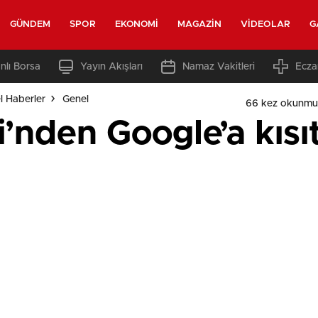
GÜNDEM
SPOR
EKONOMI
MAGAZIN
VIDEOLAR
G
nlı Borsa
Yayın Akışları
Namaz Vakitleri
Ecza
l Haberler
Genel
66 kez okunmu
i’nden Google’a kıs