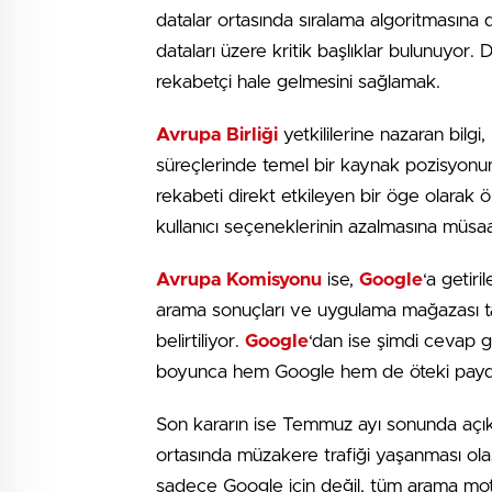
datalar ortasında sıralama algoritmasına 
dataları üzere kritik başlıklar bulunuyor.
rekabetçi hale gelmesini sağlamak.
Avrupa Birliği
yetkililerine nazaran bilg
süreçlerinde temel bir kaynak pozisyonund
rekabeti direkt etkileyen bir öge olarak
kullanıcı seçeneklerinin azalmasına müsa
Avrupa Komisyonu
ise,
Google
‘a getir
arama sonuçları ve uygulama mağazası tar
belirtiliyor.
Google
‘dan ise şimdi cevap g
boyunca hem Google hem de öteki paydaş
Son kararın ise Temmuz ayı sonunda açık
ortasında müzakere trafiği yaşanması olas
sadece Google için değil, tüm arama motoru