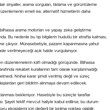
dair sinyaller, arama sorguları, tıklama ve görüntüleme
 Düzenlemenin emeli ise, alternatif hizmetlerin daha
i, bilhassa arama motorları ve yapay zeka geliştirme
a. Bu nedenle bu tıp bilgilerin hudutlu bir etrafta kalması,
 öne çıkıyor. Münasebetiyle, pazarın kapanmasına yahut
ade verilmeyeceği açık halde vurgulanıyor.
ilen düzenlemelerin kâfi olmadığı görüşünde. Bilhassa
afında rekabet kurallarının tam olarak karşılanmadığı
elmedi. Nnihai karar şimdi verilmiş değil ve süreç
lardan geri bildirim alınmaya devam edilecek.
lanması bekleniyor. Hasebiyle bu süreçte taraflar
ı. Şayet teklif mevcut haliyle kabul edilirse, bu durum
 ekosistemi için değerli bir kırılma noktası olabilir.