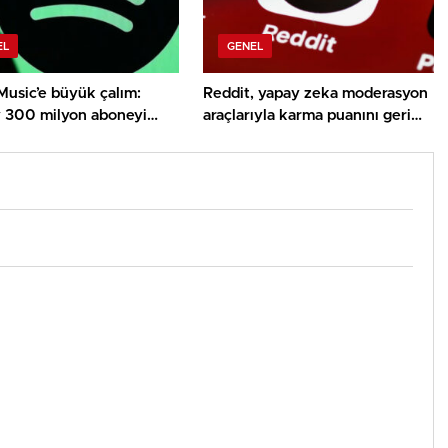
EL
GENEL
Music’e büyük çalım:
Reddit, yapay zeka moderasyon
y 300 milyon aboneyi
araçlarıyla karma puanını geri
plana alıyor