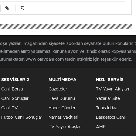
köşe yazıları, magazinden siyasete, spordan seyahate bütün konuları
rilmeden alıntı yapılamaz, kanuna aykırı ve izinsiz olarak kopyalanam
 tutulmaktadır. www.olaypara.com tercih ettiğiniz için teşekkür ederiz.
SERVİSLER 2
MULTİMEDYA
HIZLI SERVİS
Canlı Borsa
Gazeteler
TV Yayın Akışları
Canlı Sonuçlar
Hava Durumu
Yazarlar Site
Canlı TV
Haber Gönder
Tenis İddaa
Futbol Canlı Sonuçlar
Namaz Vakitleri
Basketbol Canlı
TV Yayın Akışları
AMP