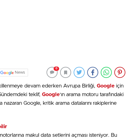
0
News
 şekillenmeye devam ederken Avrupa Birliği,
Google
için
 Gündemdeki teklif,
Google
‘ın arama motoru tarafındaki
na nazaran Google, kritik arama datalarını rakiplerine
lir
torlarına makul data setlerini açması isteniyor. Bu