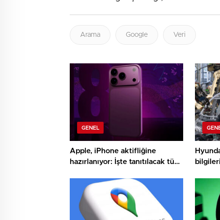
Arama
Google
Veri
GENEL
GEN
Apple, iPhone aktifliğine
Hyundai
hazırlanıyor: İşte tanıtılacak tüm
bilgiler
eserler