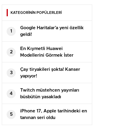
KATEGORİNİN POPÜLERLERİ
Google Haritalar’a yeni özellik
1
geldi!
En Kıymetli Huawei
2
Modellerini Görmek İster
Misiniz? Karşınızda Caviar
Dayanaklı Mate 70 RS ve Mate
Çay tiryakileri şokta! Kanser
3
X6
yapıyor!
Twitch müstehcen yayınları
4
büsbütün yasakladı
iPhone 17, Apple tarihindeki en
5
tanınan seri oldu