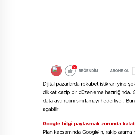
0
BEĞENDİM
ABONE OL
Dijital pazarlarda rekabet istikrarı yine
dikkat cazip bir düzenleme hazırlığında.
data avantajını sınırlamayı hedefliyor. Bu
açabilir.
Google bilgi paylaşmak zorunda kalabi
Plan kapsamında Google’ın, rakip arama mo