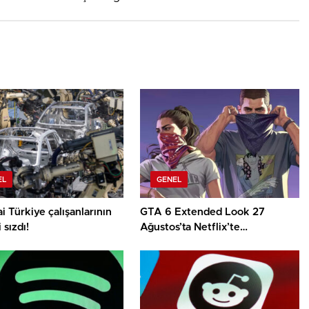
EL
GENEL
 Türkiye çalışanlarının
GTA 6 Extended Look 27
i sızdı!
Ağustos’ta Netflix’te
yayınlanacak