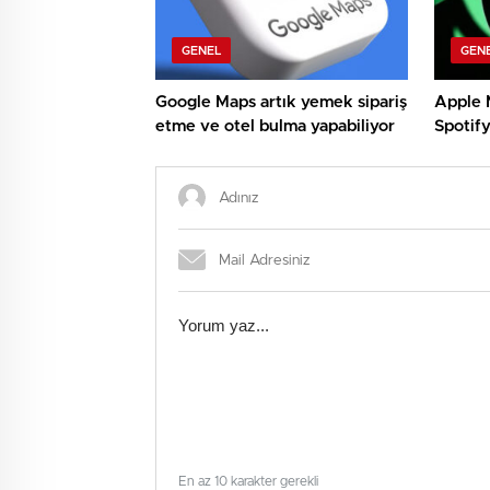
GENEL
GEN
Google Maps artık yemek sipariş
Apple 
etme ve otel bulma yapabiliyor
Spotif
devirdi
En az 10 karakter gerekli