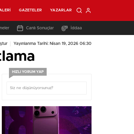
ALERI
GAZETELER
YAZARLAR
neler
Canlı Sonuçlar
İddaa
ştur
Yayınlanma Tarihi: Nisan 19, 2026 06:30
ıtlama
HIZLI YORUM YAP