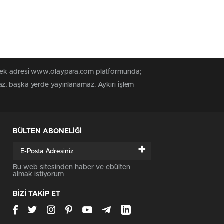
n tek adresi www.olaypara.com platformunda;
az, başka yerde yayınlanamaz. Aykırı işlem
BÜLTEN ABONELİĞİ
+
Bu web sitesinden haber ve ebülten
almak istiyorum
BİZİ TAKİP ET