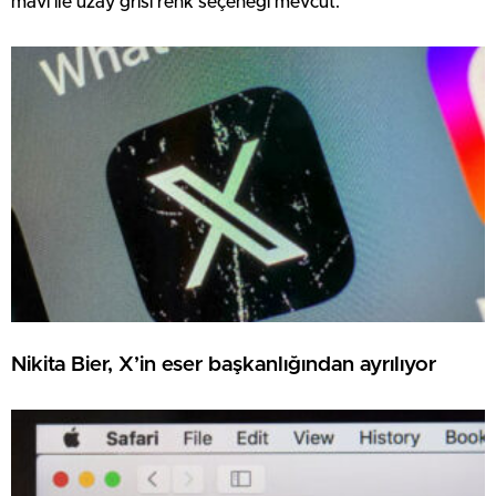
mavi ile uzay grisi renk seçeneği mevcut.
Nikita Bier, X’in eser başkanlığından ayrılıyor