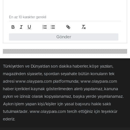
En az 10 karakter gerekli
Gönder
Türkiye'den ve Dünya’dan son dakika haberler, köşe yazıları,
magazinden siyasete, spordan seyahate bütün konuların tek
adresi www.olaypara.com platformunda; www.olaypara.com
haber içerikleri kaynak gösterilmeden alıntı yapılamaz, kanuna
aykırı ve izinsiz olarak kopyalanamaz, başka yerde yayınlanamaz.
Aykırı işlem yapan kişi/kişiler için yasal başvuru hakkı saklı
tutulmaktadır. www.olaypara.com tercih ettiğiniz için teşekkür
ederiz.