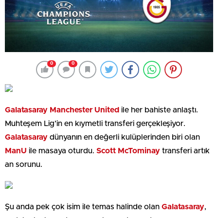
0
0
Galatasaray Manchester United
ile her bahiste anlaştı.
Muhteşem Lig’in en kıymetli transferi gerçekleşiyor.
Galatasaray
dünyanın en değerli kulüplerinden biri olan
ManU
ile masaya oturdu.
Scott McTominay
transferi artık
an sorunu.
Şu anda pek çok isim ile temas halinde olan
Galatasaray
,