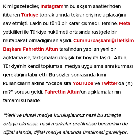
Kimi gazeteciler,
Instagram
‘ın bu akşam saatlerinden
itibaren
Türkiye
topraklarında tekrar erişime açılacağını
sav etmişti. Lakin bu türlü bir karar çıkmadı. Tersine,
Meta
yetkilileri ile Türkiye hükümeti ortasında rastgele bir
mutabakat olmadığını anlaşıldı.
Cumhurbaşkanlığı İletişim
Başkanı Fahrettin Altun
tarafından yapılan yeni bir
açıklama ise, tartışmaları değişik bir boyuta taşıdı. Altun,
Türkiye’nin kendi toplumsal medya uygulamalarını kurması
gerektiğini tabir etti. Bu sözler sonrasında kimi
kullanıcıların aklına “Acaba sıra
YouTube
ve
Twitter
‘da (X)
mı?” sorusu geldi.
Fahrettin Altun
‘un açıklamalarının
tamamı şu halde:
“Yerli ve ulusal medya kuruluşlarımız nasıl bu süreçte
ortaya çıkmışsa, nasıl markalar üretilmişse benzerinin de
dijital alanda, dijital medya alanında üretilmesi gerekiyor.