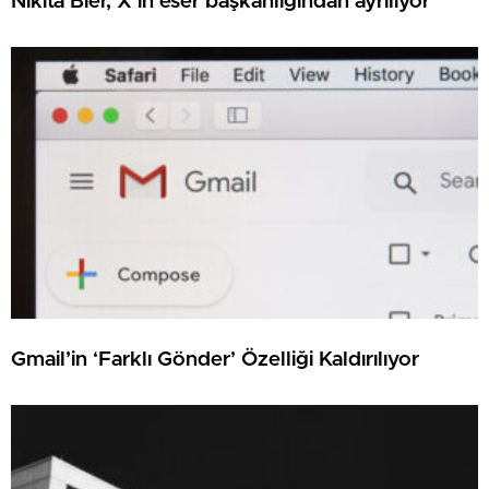
Nikita Bier, X’in eser başkanlığından ayrılıyor
Gmail’in ‘Farklı Gönder’ Özelliği Kaldırılıyor