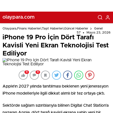
olaypara.com
Olaypara,Finans Haberleri,Taşıt Haberleri,Güncel Haberler
Genel
57
Mayıs 23, 2026
iPhone 19 Pro İçin Dört Tarafı
Kavisli Yeni Ekran Teknolojisi Test
Ediliyor
0
0
Apple’ın 2027 yılında tanıtılması beklenen yeni jenerasyon
iPhone modelleriyle ilgili dikkat alımlı bir tez ortaya çıktı.
Sektörde sağlam sızıntılarıyla bilinen Digital Chat Station’a
nazaran Apple, dört tarafı kavisli ekrana sahip yeni bir