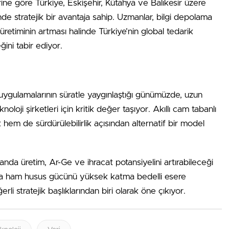
rine göre Türkiye, Eskişehir, Kütahya ve Balıkesir üzere
de stratejik bir avantaja sahip. Uzmanlar, bilgi depolama
 üretiminin artması halinde Türkiye’nin global tedarik
ğini tabir ediyor.
uygulamalarının süratle yaygınlaştığı günümüzde, uzun
noloji şirketleri için kritik değer taşıyor. Akıllı cam tabanlı
k hem de sürdürülebilirlik açısından alternatif bir model
anda üretim, Ar-Ge ve ihracat potansiyelini artırabileceği
şında ham husus gücünü yüksek katma bedelli esere
 stratejik başlıklarından biri olarak öne çıkıyor.