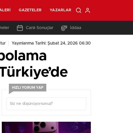
ALERI
GAZETELER
YAZARLAR
neler
Canlı Sonuçlar
İddaa
tur
Yayınlanma Tarihi: Şubat 24, 2026 06:30
epolama
 Türkiye’de
HIZLI YORUM YAP