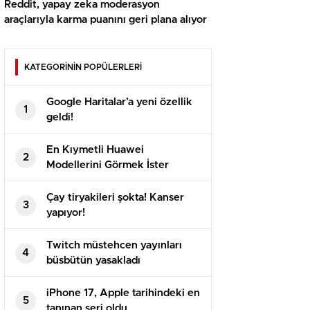
Reddit, yapay zeka moderasyon
araçlarıyla karma puanını geri plana alıyor
KATEGORİNİN POPÜLERLERİ
Google Haritalar’a yeni özellik
1
geldi!
En Kıymetli Huawei
2
Modellerini Görmek İster
Misiniz? Karşınızda Caviar
Dayanaklı Mate 70 RS ve Mate
Çay tiryakileri şokta! Kanser
3
X6
yapıyor!
Twitch müstehcen yayınları
4
büsbütün yasakladı
iPhone 17, Apple tarihindeki en
5
tanınan seri oldu