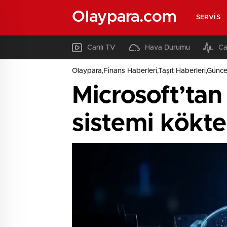
Olaypara.com
SERVIS
Canlı TV
Hava Durumu
Ca
Olaypara,Finans Haberleri,Taşıt Haberleri,Günce
Microsoft’tan
sistemi kökte