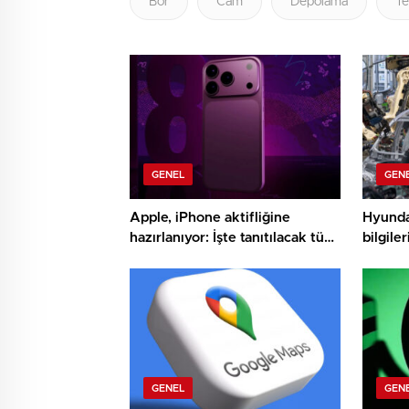
Bor
Cam
Depolama
Te
GENEL
GEN
Apple, iPhone aktifliğine
Hyundai
hazırlanıyor: İşte tanıtılacak tüm
bilgiler
eserler
GENEL
GEN