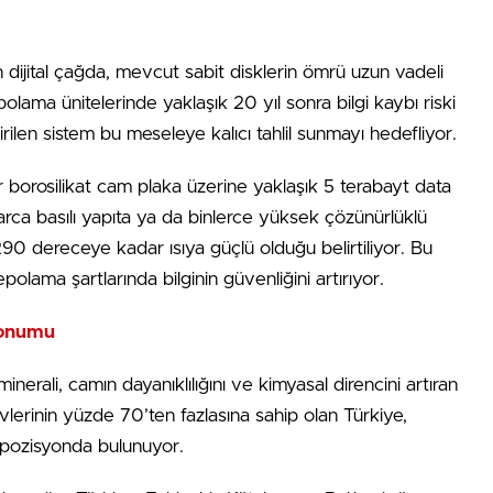
n dijital çağda, mevcut sabit disklerin ömrü uzun vadeli
olama ünitelerinde yaklaşık 20 yıl sonra bilgi kaybı riski
irilen sistem bu meseleye kalıcı tahlil sunmayı hedefliyor.
bir borosilikat cam plaka üzerine yaklaşık 5 terabayt data
rca basılı yapıta ya da binlerce yüksek çözünürlüklü
90 dereceye kadar ısıya güçlü olduğu belirtiliyor. Bu
polama şartlarında bilginin güvenliğini artırıyor.
 konumu
nerali, camın dayanıklılığını ve kimyasal direncini artıran
vlerinin yüzde 70’ten fazlasına sahip olan Türkiye,
 pozisyonda bulunuyor.