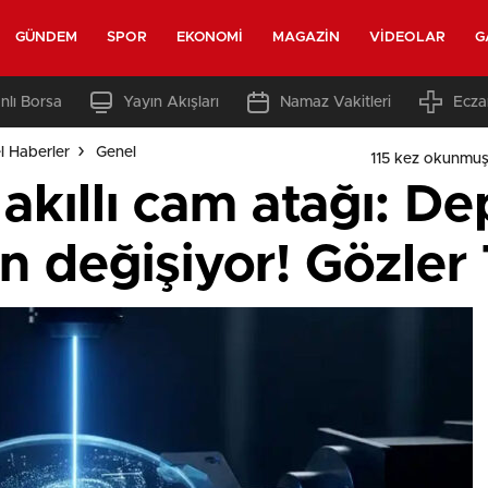
GÜNDEM
SPOR
EKONOMI
MAGAZIN
VIDEOLAR
G
nlı Borsa
Yayın Akışları
Namaz Vakitleri
Ecza
l Haberler
Genel
115 kez okunmuş
 akıllı cam atağı: D
n değişiyor! Gözler