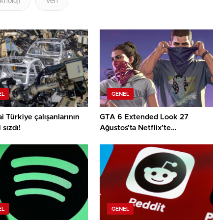
knoloji
Veri
EL
GENEL
 Türkiye çalışanlarının
GTA 6 Extended Look 27
i sızdı!
Ağustos’ta Netflix’te
yayınlanacak
EL
GENEL