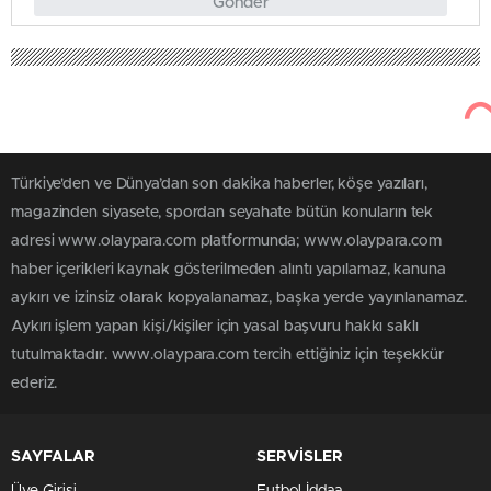
Gönder
Türkiye'den ve Dünya’dan son dakika haberler, köşe yazıları,
magazinden siyasete, spordan seyahate bütün konuların tek
adresi www.olaypara.com platformunda; www.olaypara.com
haber içerikleri kaynak gösterilmeden alıntı yapılamaz, kanuna
aykırı ve izinsiz olarak kopyalanamaz, başka yerde yayınlanamaz.
Aykırı işlem yapan kişi/kişiler için yasal başvuru hakkı saklı
tutulmaktadır. www.olaypara.com tercih ettiğiniz için teşekkür
ederiz.
SAYFALAR
SERVİSLER
Üye Girişi
Futbol İddaa