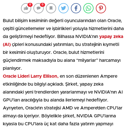
0
0
Bulut bilişim kesiminin değerli oyuncularından olan Oracle,
çeşitli güncellemeler ve işbirlikleri yoluyla hizmetlerini daha
da geliştirmeyi hedefliyor. Bilhassa NVIDIA’nın
yapay zeka
(AI)
çipleri konusundaki yatırımları, bu stratejinin kıymetli
bir kesimini oluşturuyor. Oracle, bulut hizmetlerini
güçlendirmek maksadıyla bu alana “milyarlar” harcamayı
planlıyor.
Oracle Lideri Larry Ellison,
en son düzenlenen Ampere
etkinliğinde bu bilgiyi açıkladı. Şirket, yapay zeka
alanındaki yeni trendlerden yararlanmayı ve NVIDIA’nın AI
GPU’ları aracılığıyla bu alanda ilerlemeyi hedefliyor.
Ayrıyeten, Oracle’ın stratejisi AMD ve Ampere’den CPU’lar
almayı da içeriyor. Böylelikle şirket, NVIDIA GPU’larına
kıyasla bu CPU’lara üç kat daha fazla yatırım yapmayı