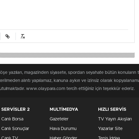
köşe yazıları, magazinden siyasete, spordan seyahate bütün konuları
rilmeden alıntı yapılamaz, kanuna aykırı ve izinsiz olarak kopyalanam
 tutulmaktadır. www.olaypara.com tercih ettiğiniz için teşekkür ederiz.
SERVİSLER 2
MULTİMEDYA
HIZLI SERVİS
Canlı Borsa
Gazeteler
TV Yayın Akışları
Canlı Sonuçlar
Hava Durumu
Yazarlar Site
Canlı TV
Haber Gönder
Tenis İddaa