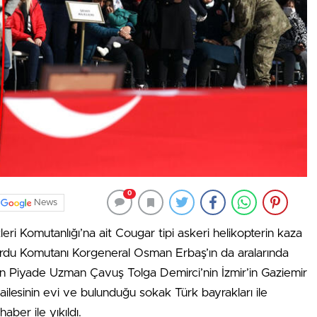
0
News
tleri Komutanlığı’na ait Cougar tipi askeri helikopterin kaza
lordu Komutanı Korgeneral Osman Erbaş’ın da aralarında
en Piyade Uzman Çavuş Tolga Demirci’nin İzmir’in Gaziemir
ailesinin evi ve bulunduğu sokak Türk bayrakları ile
aber ile yıkıldı.