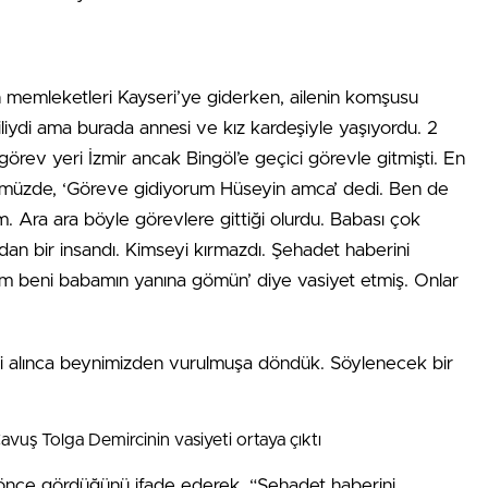
in memleketleri Kayseri’ye giderken, ailenin komşusu
liydi ama burada annesi ve kız kardeşiyle yaşıyordu. 2
görev yeri İzmir ancak Bingöl’e geçici görevle gitmişti. En
ümüzde, ‘Göreve gidiyorum Hüseyin amca’ dedi. Ben de
m. Ara ara böyle görevlere gittiği olurdu. Babası çok
an bir insandı. Kimseyi kırmazdı. Şehadet haberini
ursam beni babamın yanına gömün’ diye vasiyet etmiş. Onlar
i alınca beynimizden vurulmuşa döndük. Söylenecek bir
önce gördüğünü ifade ederek, “Şehadet haberini