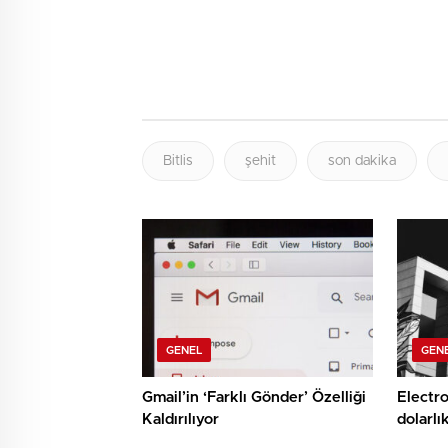
Bitlis
şehit
son dakika
GENEL
GEN
Gmail’in ‘Farklı Gönder’ Özelliği
Electro
Kaldırılıyor
dolarlı
şirket