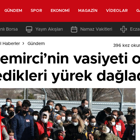
GÜNDEM
SPOR
EKONOMI
MAGAZIN
VIDEOLAR
G
nlı Borsa
Yayın Akışları
Namaz Vakitleri
Ecza
l Haberler
Gündem
396 kez oku
mirci’nin vasiyeti o
edikleri yürek dağl