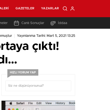
ALERI
GAZETELER
YAZARLAR
neler
Canlı Sonuçlar
İddaa
nmuştur
Yayınlanma Tarihi: Mart 5, 2021 13:25
rtaya çıktı!
adı…
HIZLI YORUM YAP