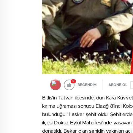
0
BEĞENDİM
ABONE OL
Bitlis’in Tatvan ilçesinde, dün Kara Kuvve
kırıma uğraması sonucu Elazığ 8’inci Ko
bulunduğu 11 asker şehit oldu. Şehitlerd
ilçesi Dokuz Eylül Mahallesi’nde yaşayan 
donatıldı. Bekar olan şehidin yakınları acı h