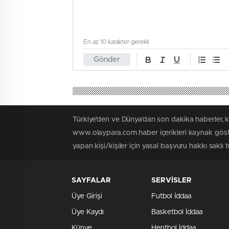
En az 10 karakter gerekli
Gönder
Türkiye'den ve Dünya’dan son dakika haberler, 
www.olaypara.com haber içerikleri kaynak göste
yapan kişi/kişiler için yasal başvuru hakkı saklı
SAYFALAR
SERVİSLER
Üye Girişi
Futbol İddaa
Üye Kaydı
Basketbol İddaa
Künye
Hentbol İddaa