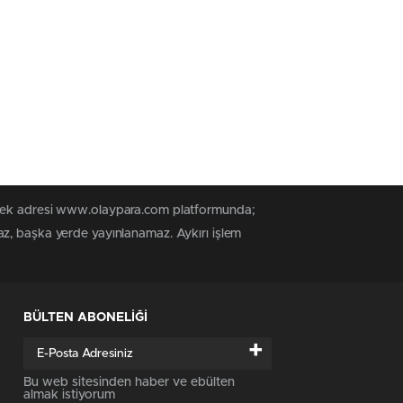
n tek adresi www.olaypara.com platformunda;
az, başka yerde yayınlanamaz. Aykırı işlem
BÜLTEN ABONELİĞİ
+
Bu web sitesinden haber ve ebülten
almak istiyorum