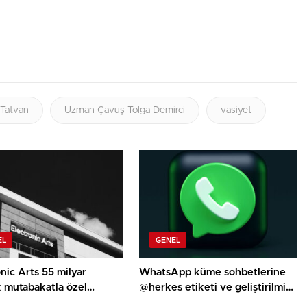
Tatvan
Uzman Çavuş Tolga Demirci
vasiyet
EL
GENEL
nic Arts 55 milyar
WhatsApp küme sohbetlerine
k mutabakatla özel
@herkes etiketi ve geliştirilmiş
e dönüştü
anketler geldi