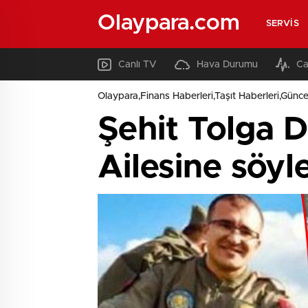
Olaypara.com
SERVIS
Canlı TV
Hava Durumu
Ca
Olaypara,Finans Haberleri,Taşıt Haberleri,Günce
Şehit Tolga De
Ailesine söyl