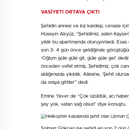
VASİYETİ ORTAYA ÇIKTI
Şehidin annesi ve kız kardeşi, cenaze iç
Hüseyin Akyüz, “Şehidimiz, aslen Kayseri
yıldır bu apartmanda oturuyorlardı. Esas 
son 3- 4 gün önce geldiğinde görüştüğ
‘Oğlum güle güle git, güle güle gel’ dedi
önceden vefat etmiş. Şehidimiz, çok cand
aldığımızda yıkıldık. Ailesine, ‘Şehit ol
da oraya gittiler” dedi.
Emine Yaver de “Çok üzüldük, acı haber
şey yok, vatan sağ olsun” diye konuştu.
Solmaz Gökçen ise şehidi en son 2 gün 