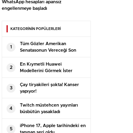
WhatsApp hesapları apansız
engellenmeye başladı
KATEGORİNİN POPÜLERLERİ
Tüm Gözler Amerikan
1
Senatasonun Vereceği Son
Kararda
En Kıymetli Huawei
2
Modellerini Görmek İster
Misiniz? Karşınızda Caviar
Dayanaklı Mate 70 RS ve Mate
Çay tiryakileri şokta! Kanser
3
X6
yapıyor!
Twitch müstehcen yayınları
4
büsbütün yasakladı
iPhone 17, Apple tarihindeki en
5
tanınan seri oldu