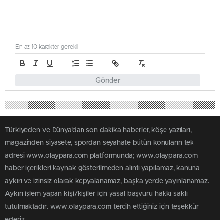
En az 10 karakter gerekli
Gönder
Türkiye'den ve Dünya’dan son dakika haberler, köşe yazıları,
magazinden siyasete, spordan seyahate bütün konuların tek
adresi www.olaypara.com platformunda; www.olaypara.com
haber içerikleri kaynak gösterilmeden alıntı yapılamaz, kanuna
aykırı ve izinsiz olarak kopyalanamaz, başka yerde yayınlanamaz.
Aykırı işlem yapan kişi/kişiler için yasal başvuru hakkı saklı
tutulmaktadır. www.olaypara.com tercih ettiğiniz için teşekkür
ederiz.