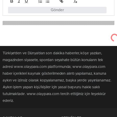
Gönder
Türkiye'den ve Dünya’dan son dakika haberler, köşe yazıları,
magazinden siyasete, spordan seyahate bütün konuların tek
adresi www.olaypara.com platformunda; www.olaypara.com
haber içerikleri kaynak gösterilmeden alıntı yapılamaz, kanuna
aykırı ve izinsiz olarak kopyalanamaz, başka yerde yayınlanamaz.
Aykırı işlem yapan kişi/kişiler için yasal başvuru hakkı saklı
tutulmaktadır. www.olaypara.com tercih ettiğiniz için teşekkür
ederiz.