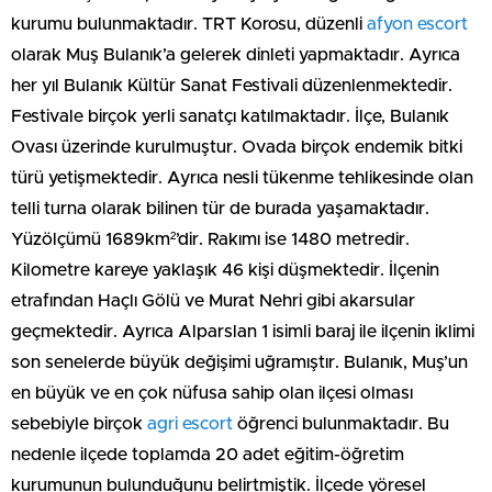
kurumu bulunmaktadır. TRT Korosu, düzenli
afyon escort
olarak Muş Bulanık’a gelerek dinleti yapmaktadır. Ayrıca
her yıl Bulanık Kültür Sanat Festivali düzenlenmektedir.
Festivale birçok yerli sanatçı katılmaktadır. İlçe, Bulanık
Ovası üzerinde kurulmuştur. Ovada birçok endemik bitki
türü yetişmektedir. Ayrıca nesli tükenme tehlikesinde olan
telli turna olarak bilinen tür de burada yaşamaktadır.
Yüzölçümü 1689km²’dir. Rakımı ise 1480 metredir.
Kilometre kareye yaklaşık 46 kişi düşmektedir. İlçenin
etrafından Haçlı Gölü ve Murat Nehri gibi akarsular
geçmektedir. Ayrıca Alparslan 1 isimli baraj ile ilçenin iklimi
son senelerde büyük değişimi uğramıştır. Bulanık, Muş’un
en büyük ve en çok nüfusa sahip olan ilçesi olması
sebebiyle birçok
agri escort
öğrenci bulunmaktadır. Bu
nedenle ilçede toplamda 20 adet eğitim-öğretim
kurumunun bulunduğunu belirtmiştik. İlçede yöresel