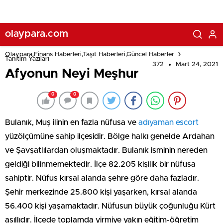
olaypara.com
Olaypara,Finans Haberleri,Taşıt Haberleri,Güncel Haberler
Tanıtım Yazıları
372
Mart 24, 2021
Afyonun Neyi Meşhur
0
0
Bulanık, Muş ilinin en fazla nüfusa ve
adıyaman escort
yüzölçümüne sahip ilçesidir. Bölge halkı genelde Ardahan
ve Şavşatlılardan oluşmaktadır. Bulanık isminin nereden
geldiği bilinmemektedir. İlçe 82.205 kişilik bir nüfusa
sahiptir. Nüfus kırsal alanda şehre göre daha fazladır.
Şehir merkezinde 25.800 kişi yaşarken, kırsal alanda
56.400 kişi yaşamaktadır. Nüfusun büyük çoğunluğu Kürt
asıllıdır. İlçede toplamda yirmiye yakın eğitim-öğretim