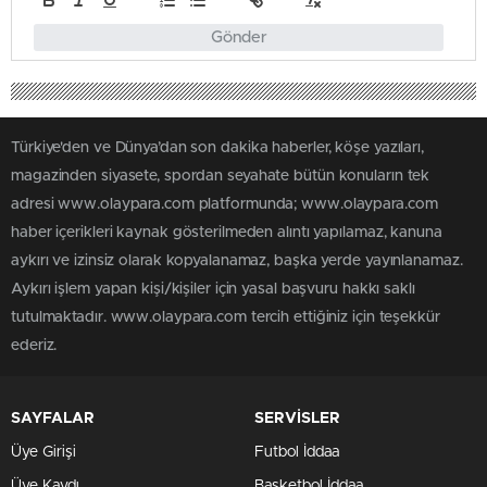
Gönder
Türkiye'den ve Dünya’dan son dakika haberler, köşe yazıları,
magazinden siyasete, spordan seyahate bütün konuların tek
adresi www.olaypara.com platformunda; www.olaypara.com
haber içerikleri kaynak gösterilmeden alıntı yapılamaz, kanuna
aykırı ve izinsiz olarak kopyalanamaz, başka yerde yayınlanamaz.
Aykırı işlem yapan kişi/kişiler için yasal başvuru hakkı saklı
tutulmaktadır. www.olaypara.com tercih ettiğiniz için teşekkür
ederiz.
SAYFALAR
SERVİSLER
Üye Girişi
Futbol İddaa
Üye Kaydı
Basketbol İddaa