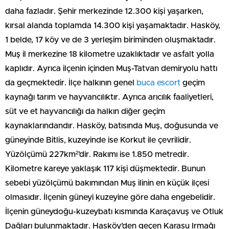
daha fazladır. Şehir merkezinde 12.300 kişi yaşarken,
kırsal alanda toplamda 14.300 kişi yaşamaktadır. Hasköy,
1 belde, 17 köy ve de 3 yerleşim biriminden oluşmaktadır.
Muş il merkezine 18 kilometre uzaklıktadır ve asfalt yolla
kaplıdır. Ayrıca ilçenin içinden Muş-Tatvan demiryolu hattı
da geçmektedir. İlçe halkının genel
buca escort
geçim
kaynağı tarım ve hayvancılıktır. Ayrıca arıcılık faaliyetleri,
süt ve et hayvancılığı da halkın diğer geçim
kaynaklarındandır. Hasköy, batısında Muş, doğusunda ve
güneyinde Bitlis, kuzeyinde ise Korkut ile çevrilidir.
Yüzölçümü 227km²’dir. Rakımı ise 1.850 metredir.
Kilometre kareye yaklaşık 117 kişi düşmektedir. Bunun
sebebi yüzölçümü bakımından Muş ilinin en küçük ilçesi
olmasıdır. İlçenin güneyi kuzeyine göre daha engebelidir.
İlçenin güneydoğu-kuzeybatı kısmında Karaçavuş ve Otluk
Dağları bulunmaktadır. Hasköy’den geçen Karasu Irmağı