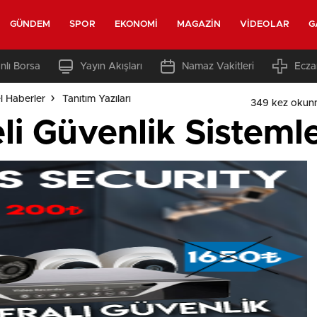
GÜNDEM
SPOR
EKONOMI
MAGAZIN
VIDEOLAR
G
nlı Borsa
Yayın Akışları
Namaz Vakitleri
Ecza
l Haberler
Tanıtım Yazıları
349 kez okun
li Güvenlik Sistemle