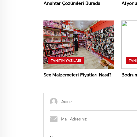
Anahtar Çözümleri Burada
Afyonu
TANITIM YAZILARI
TANI
Sex Malzemeleri Fiyatları Nasıl?
Bodrum