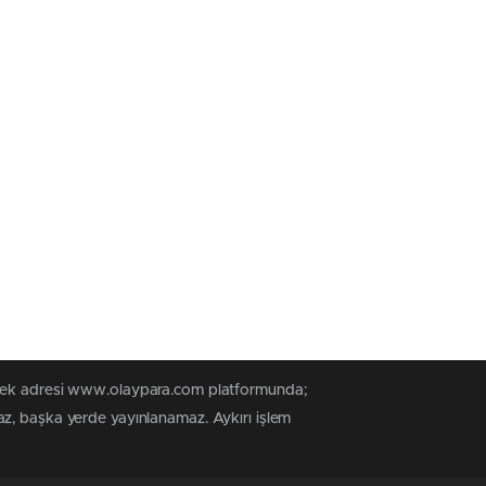
n tek adresi www.olaypara.com platformunda;
az, başka yerde yayınlanamaz. Aykırı işlem