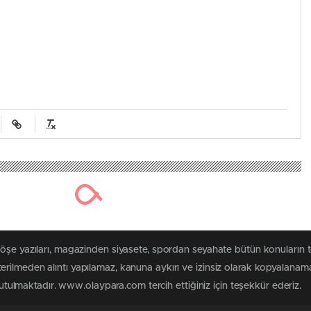
köşe yazıları, magazinden siyasete, spordan seyahate bütün konuları
rilmeden alıntı yapılamaz, kanuna aykırı ve izinsiz olarak kopyalanam
 tutulmaktadır. www.olaypara.com tercih ettiğiniz için teşekkür ederiz.