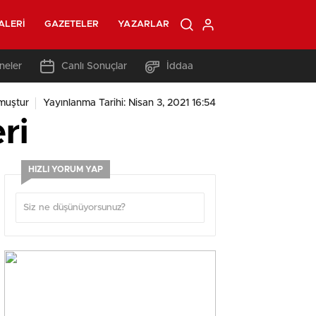
ALERI
GAZETELER
YAZARLAR
neler
Canlı Sonuçlar
İddaa
muştur
Yayınlanma Tarihi: Nisan 3, 2021 16:54
ri
HIZLI YORUM YAP