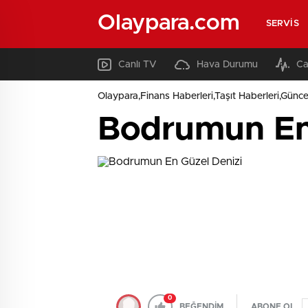
Olaypara.com
SERVIS
Canlı TV
Hava Durumu
Ca
Olaypara,Finans Haberleri,Taşıt Haberleri,Günce
Bodrumun En
0
BEĞENDİM
ABONE OL