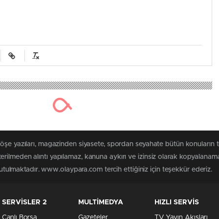
köşe yazıları, magazinden siyasete, spordan seyahate bütün konuları
rilmeden alıntı yapılamaz, kanuna aykırı ve izinsiz olarak kopyalanam
 tutulmaktadır. www.olaypara.com tercih ettiğiniz için teşekkür ederiz.
SERVİSLER 2
MULTİMEDYA
HIZLI SERVİS
Canlı Borsa
Gazeteler
TV Yayın Akışları