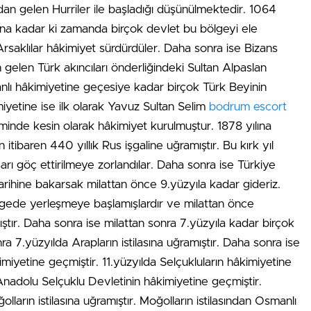
dan gelen Hurriler ile başladığı düşünülmektedir. 1064
ltına kadar ki zamanda birçok devlet bu bölgeyi ele
 Arsaklılar hâkimiyet sürdürdüler. Daha sonra ise Bizans
gelen Türk akıncıları önderliğindeki Sultan Alpaslan
nlı hâkimiyetine geçesiye kadar birçok Türk Beyinin
miyetine ise ilk olarak Yavuz Sultan Selim
bodrum escort
inde kesin olarak hâkimiyet kurulmuştur. 1878 yılına
itibaren 440 yıllık Rus işgaline uğramıştır. Bu kırk yıl
arı göç ettirilmeye zorlandılar. Daha sonra ise Türkiye
 tarihine bakarsak milattan önce 9.yüzyıla kadar gideriz.
lgede yerleşmeye başlamışlardır ve milattan önce
ıştır. Daha sonra ise milattan sonra 7.yüzyıla kadar birçok
ra 7.yüzyılda Arapların istilasına uğramıştır. Daha sonra ise
iyetine geçmiştir. 11.yüzyılda Selçukluların hâkimiyetine
nadolu Selçuklu Devletinin hâkimiyetine geçmiştir.
arın istilasına uğramıştır. Moğolların istilasından Osmanlı