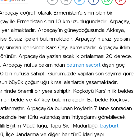
 Arpaçay coğrafi olarak Ermenistan’a sınırı olan bir
rpaçay ile Ermenistan sınırı 10 km uzunluğundadır. Arpaçay,
yer almaktadır. Arpaçay’ın güneydoğusunda Akkaya,
e Susuz ilçeleri bulunmaktadır. Arpaçay’ın arazi yapısın
y sınırları içerisinde Kars Çayı akmaktadır. Arpaçay iklim
örünür. Arpaçay’da yazları sıcaklık ortalaması 20 derece,
dir. Arpaçay nüfus bakımından
batman escort
dışarı göç
0 bin nüfusa sahipti. Günümüzde yapılan son sayıma göre
sun büyük çoğunluğu kırsal alanlarda yaşamaktadır.
hinde önemli bir yere sahiptir. Koçköyü Kars’ın ilk beldesi
şuan bir belde ve 47 köy bulunmaktadır. Bu belde Koçköyü
latlanmıştır. Arpaçay’da bulunan köylerin 7 tane sonradan
zinde her türlü vatandaşların ihtiyaçlarını görebilecek
 Milli Eğitim Müdürlüğü, Tapu Sicil Müdürlüğü,
bayburt
, İlçe Jandarma ve diğer her türlü idari yapı