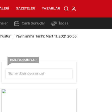
ALERI
GAZETELER
YAZARLAR
neler
Canlı Sonuçlar
İddaa
muştur
Yayınlanma Tarihi: Mart 11, 2021 20:55
HIZLI YORUM YAP