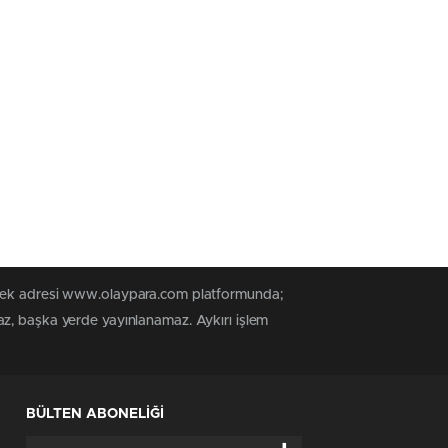
n tek adresi www.olaypara.com platformunda;
az, başka yerde yayınlanamaz. Aykırı işlem
BÜLTEN ABONELİĞİ