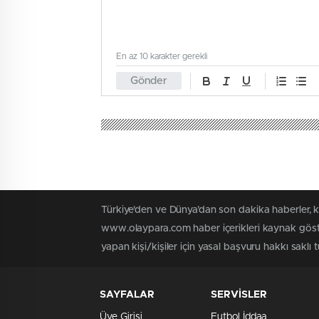
En az 10 karakter gerekli
Gönder
Türkiye'den ve Dünya’dan son dakika haberler, 
www.olaypara.com haber içerikleri kaynak göste
yapan kişi/kişiler için yasal başvuru hakkı saklı
SAYFALAR
SERVİSLER
Üye Girişi
Futbol İddaa