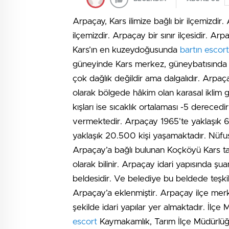
Arpaçay, Kars ilimize bağlı bir ilçemizdir.
ilçemizdir. Arpaçay bir sınır ilçesidir. A
Kars’ın en kuzeydoğusunda
bartın escort
güneyinde Kars merkez, güneybatısında is
çok dağlık değildir ama dalgalıdır. Arpaça
olarak bölgede hâkim olan karasal iklim g
kışları ise sıcaklık ortalaması -5 derece
vermektedir. Arpaçay 1965’te yaklaşık 6
yaklaşık 20.500 kişi yaşamaktadır. Nüfu
Arpaçay’a bağlı bulunan Koçköyü Kars tari
olarak bilinir. Arpaçay idari yapısında 
beldesidir. Ve belediye bu beldede teşki
Arpaçay’a eklenmiştir. Arpaçay ilçe merke
şekilde idari yapılar yer almaktadır. İlçe
escort
Kaymakamlık, Tarım İlçe Müdürlüğü