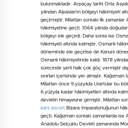
bulunmaktadır. Arpaçay tarihi Orta Asya’
yılından Alpaslan’ın bölgeyi hâkimiyeti a
geçirmiştir. Milattan sonraki ilk zamanlar
hâkimiyetine geçti. 1064 yılında doğudan 
bölgeyi ele geçirdi. Daha sonra ise Osma
hâkimiyeti altında kalmıştır. Osmanlı hâki
döneminde ele geçirilse de Kanuni dönem
Osmanlı hâkimiyetinde kaldı. 1878 yılından 
sürecinde yerli halk çok göç vermiştir dış
sınırları içerisinde yer almıştır. Kağızman
Milattan önce 9.yüzyılda Urartular bu bö
6.yüzyıla kadar hâkimiyetleri altında kalm
devletin himayesine girmiştir. Milattan son
kars escort
Bizans İmparatorluğunun hâkim
geçti. Kağızman sonraki zamanlarda ise A
Anadolu Selçuklu Devleti zamanında Moğoll