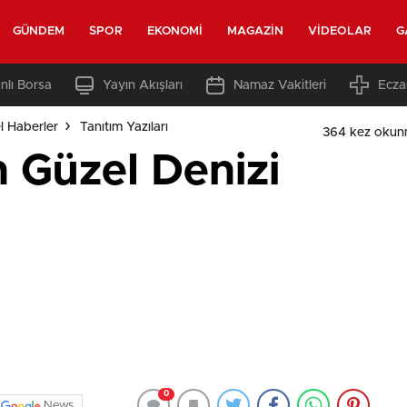
GÜNDEM
SPOR
EKONOMI
MAGAZIN
VIDEOLAR
G
nlı Borsa
Yayın Akışları
Namaz Vakitleri
Ecza
l Haberler
Tanıtım Yazıları
364 kez okun
 Güzel Denizi
0
News